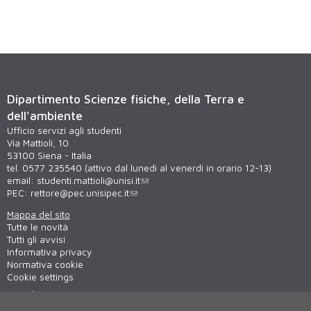
Dipartimento Scienze fisiche, della Terra e
dell'ambiente
Ufficio servizi agli studenti
Via Mattioli, 10
53100 Siena - Italia
tel. 0577 235540 (attivo dal lunedì al venerdì in orario 12-13)
email:
studenti.mattioli@unisi.it
PEC:
rettore@pec.unisipec.it
Mappa del sito
Tutte le novità
Tutti gli avvisi
Informativa privacy
Normativa cookie
Cookie settings
Virtual tour
WiFi - unisiWireless