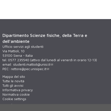
Dipartimento Scienze fisiche, della Terra e
dell'ambiente
Ufficio servizi agli studenti
Via Mattioli, 10
53100 Siena - Italia
tel. 0577 235540 (attivo dal lunedì al venerdì in orario 12-13)
email:
studenti.mattioli@unisi.it
PEC:
rettore@pec.unisipec.it
Mappa del sito
Tutte le novità
Tutti gli avvisi
Informativa privacy
Normativa cookie
Cookie settings
Virtual tour
WiFi - unisiWireless